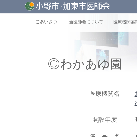
ごあいさつ
当医師会について
医療機関案
◎わかあゆ園
医療機関名
開設年度
院 長 名