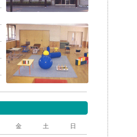
金
土
日