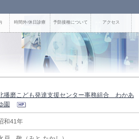
内
時間外/休日診療
予防接種について
アクセス
北播磨こども発達支援センター事務組合 わかあ
ゆ園
昭和41年
水戸 敬（みと たかし）