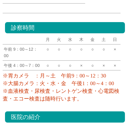
診察時間
月
火
水
木
金
土
日
午前 9：00～12：
○
○
○
○
○
○
×
00
午後 4：00～7：00
○
○
○
×
○
×
×
※胃カメラ ：月～土 午前9：00～12：30
※大腸カメラ：火・水・金 午後1：00～4：00
※血液検査・尿検査・レントゲン検査・心電図検
査・エコー検査は随時行います。
医院の紹介