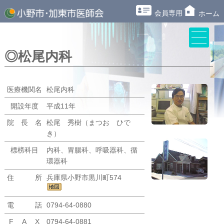
会員専用
ホーム
◎松尾内科
医療機関名
松尾内科
開設年度
平成11年
院 長 名
松尾 秀樹（まつお ひで
き）
標榜科目
内科、胃腸科、呼吸器科、循
環器科
住 所
兵庫県小野市黒川町574
電 話
0794-64-0880
F A X
0794-64-0881